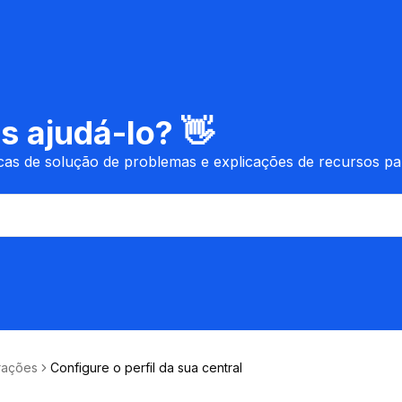
 ajudá-lo? 👋
icas de solução de problemas e explicações de recursos p
rações
Configure o perfil da sua central