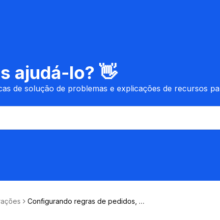
 ajudá-lo? 👋
icas de solução de problemas e explicações de recursos p
rações
Configurando regras de pedidos, s
erviços e vendedores